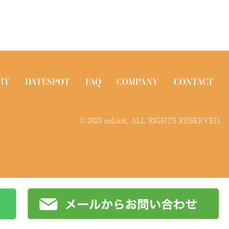
RT
DATESPOT
FAQ
COMPANY
CONTACT
© 2023 enLink, ALL RIGHTS RESERVED.