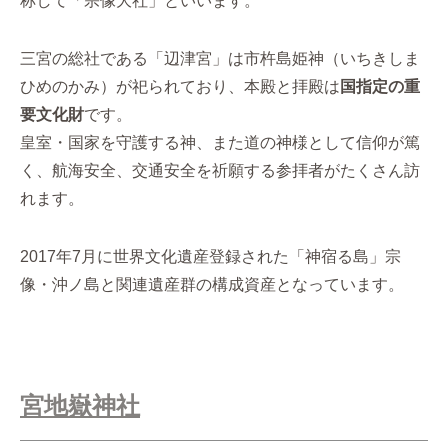
称して「宗像大社」といいます。
三宮の総社である「辺津宮」は市杵島姫神（いちきしま
ひめのかみ）が祀られており、本殿と拝殿は
国指定の重
要文化財
です。
皇室・国家を守護する神、また道の神様として信仰が篤
く、航海安全、交通安全を祈願する参拝者がたくさん訪
れます。
2017年7月に世界文化遺産登録された「神宿る島」宗
像・沖ノ島と関連遺産群の構成資産となっています。
宮地嶽神社