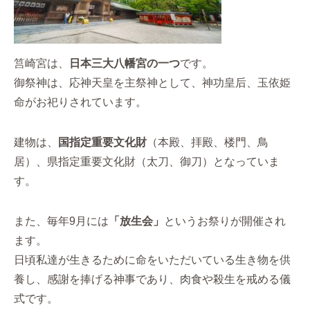
筥崎宮は、
日本三大八幡宮の一つ
です。
御祭神は、応神天皇を主祭神として、神功皇后、玉依姫
命がお祀りされています。
建物は、
国指定重要文化財
（本殿、拝殿、楼門、鳥
居）、県指定重要文化財（太刀、御刀）となっていま
す。
また、毎年9月には
「放生会」
というお祭りが開催され
ます。
日頃私達が生きるために命をいただいている生き物を供
養し、感謝を捧げる神事であり、肉食や殺生を戒める儀
式です。