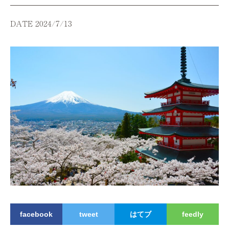
DATE 2024/7/13
facebook
tweet
はてブ
feedly