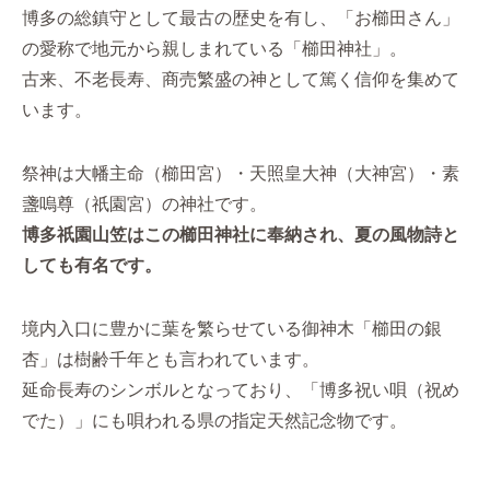
博多の総鎮守として最古の歴史を有し、「お櫛田さん」
の愛称で地元から親しまれている「櫛田神社」。
古来、不老長寿、商売繁盛の神として篤く信仰を集めて
います。
祭神は大幡主命（櫛田宮）・天照皇大神（大神宮）・素
盞嗚尊（祇園宮）の神社です。
博多祇園山笠はこの櫛田神社に奉納され、夏の風物詩と
しても有名です。
境内入口に豊かに葉を繁らせている御神木「櫛田の銀
杏」は樹齢千年とも言われています。
延命長寿のシンボルとなっており、「博多祝い唄（祝め
でた）」にも唄われる県の指定天然記念物です。