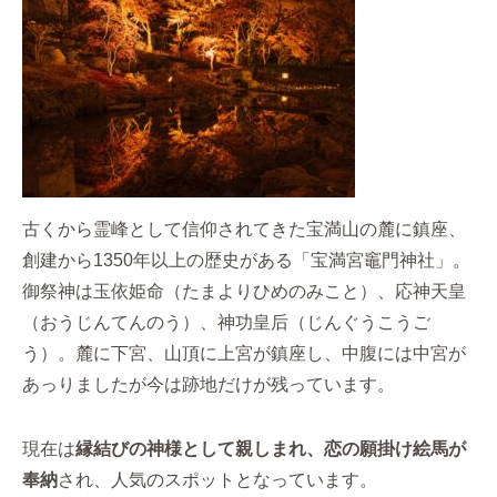
古くから霊峰として信仰されてきた宝満山の麓に鎮座、
創建から1350年以上の歴史がある「宝満宮竈門神社」。
御祭神は玉依姫命（たまよりひめのみこと）、応神天皇
（おうじんてんのう）、神功皇后（じんぐうこうご
う）。麓に下宮、山頂に上宮が鎮座し、中腹には中宮が
あっりましたが今は跡地だけが残っています。
現在は
縁結びの神様として親しまれ、恋の願掛け絵馬が
奉納
され、人気のスポットとなっています。