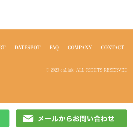
RT
DATESPOT
FAQ
COMPANY
CONTACT
© 2023 enLink, ALL RIGHTS RESERVED.