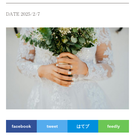
DATE 2025/2/7
facebook
tweet
はてブ
feedly