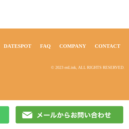
RT
DATESPOT
FAQ
COMPANY
CONTACT
© 2023 enLink, ALL RIGHTS RESERVED.