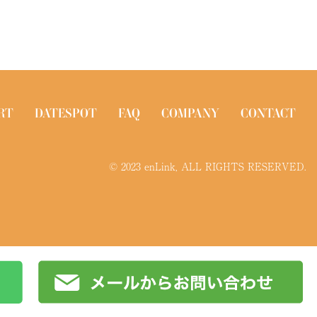
RT
DATESPOT
FAQ
COMPANY
CONTACT
© 2023 enLink, ALL RIGHTS RESERVED.