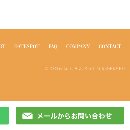
RT
DATESPOT
FAQ
COMPANY
CONTACT
© 2023 enLink, ALL RIGHTS RESERVED.