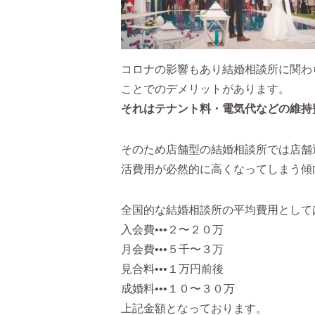
コロナの影響もあり結婚相談所に関わ
ことでのデメリットがあります。
それはテナント料・電気代などの維持
そのため店舗型の結婚相談所では店舗
活費用が必然的に高くなってしまう傾
全国的な結婚相談所の平均費用として
入会費•••２〜２０万
月会費•••５千〜３万
見合料•••１万円前後
成婚料•••１０〜３０万
上記金額となっております。